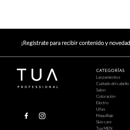
¡Regístrate para recibir contenido y noveda
CATEGORÍAS
Lanzamientos
Cuidado del cabello
Salon
Coloración
Electro
Uñas
Maquillaje
Skin care
Tua MEN