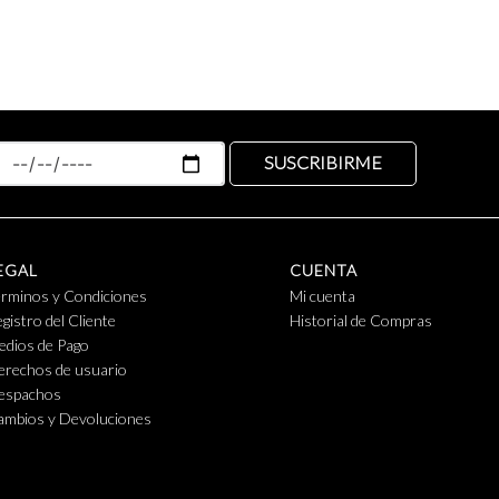
SUSCRIBIRME
EGAL
CUENTA
érminos y Condiciones
Mi cuenta
gistro del Cliente
Historial de Compras
edios de Pago
erechos de usuario
espachos
ambios y Devoluciones