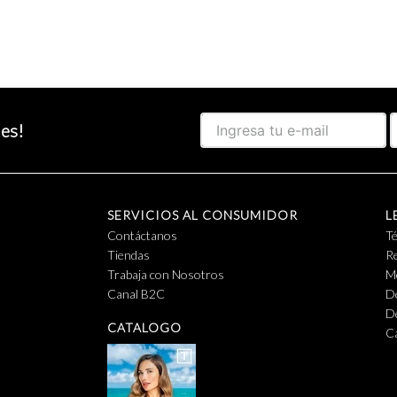
des!
SERVICIOS AL CONSUMIDOR
L
Contáctanos
T
Tiendas
Re
Trabaja con Nosotros
M
Canal B2C
D
D
CATALOGO
C