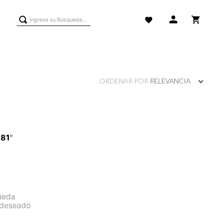
Ingrese su Búsqueda...
ORDENAR POR
RELEVANCIA
81
"
ueda
 deseado