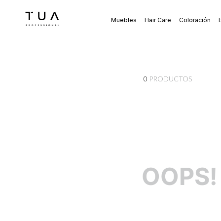
Muebles
Hair Care
Coloración
0
PRODUCTOS
OOPS!