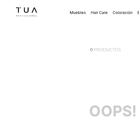
Muebles
Hair Care
Coloración
0
PRODUCTOS
OOPS!