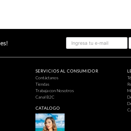
des!
SERVICIOS AL CONSUMIDOR
L
Contáctanos
T
Tiendas
Re
Trabaja con Nosotros
M
Canal B2C
D
D
CATALOGO
C