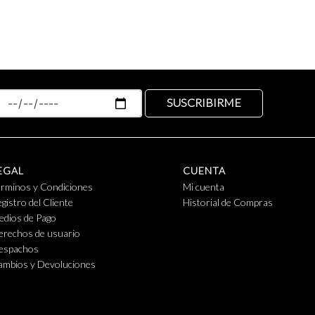
SUSCRIBIRME
EGAL
CUENTA
érminos y Condiciones
Mi cuenta
gistro del Cliente
Historial de Compras
edios de Pago
erechos de usuario
espachos
ambios y Devoluciones