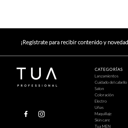
¡Regístrate para recibir contenido y noveda
CATEGORÍAS
Lanzamientos
Cuidado del cabello
Salon
Coloración
Electro
Uñas
Maquillaje
Skin care
Tua MEN