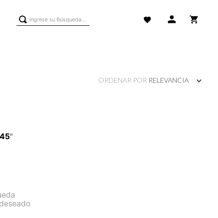
Ingrese su Búsqueda...
ORDENAR POR
RELEVANCIA
45
"
ueda
 deseado