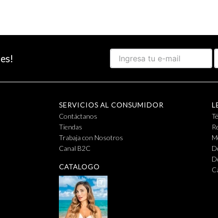
des!
SERVICIOS AL CONSUMIDOR
L
Contáctanos
T
Tiendas
Re
Trabaja con Nosotros
M
Canal B2C
D
D
CATALOGO
C