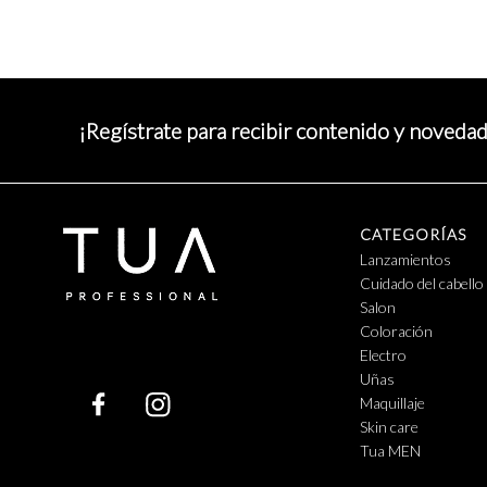
¡Regístrate para recibir contenido y noveda
CATEGORÍAS
Lanzamientos
Cuidado del cabello
Salon
Coloración
Electro
Uñas
Maquillaje
Skin care
Tua MEN