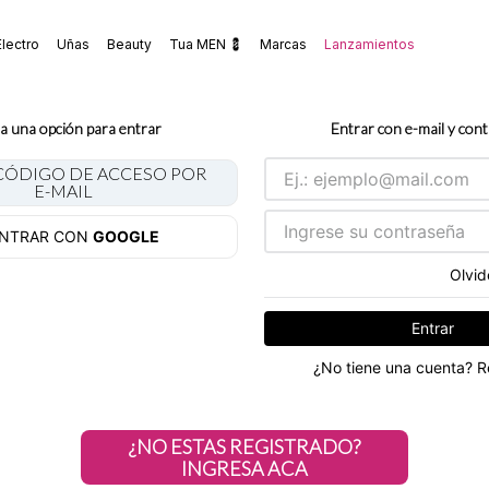
Electro
Uñas
Beauty
Tua MEN 💈
Marcas
Lanzamientos
a una opción para entrar
Entrar con e-mail y con
 CÓDIGO DE ACCESO POR
E-MAIL
NTRAR CON
GOOGLE
Olvid
Entrar
¿No tiene una cuenta? R
¿NO ESTAS REGISTRADO?
INGRESA ACA