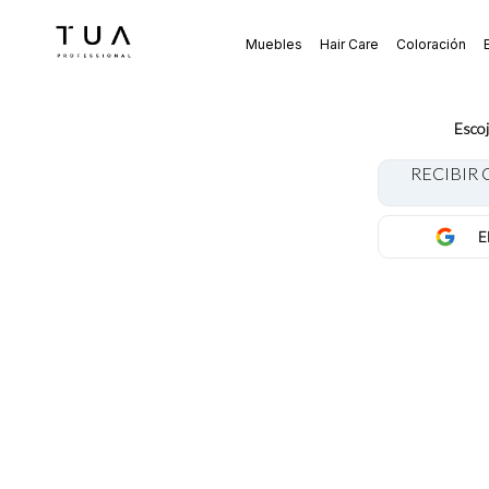
Muebles
Hair Care
Coloración
Escoj
RECIBIR
E