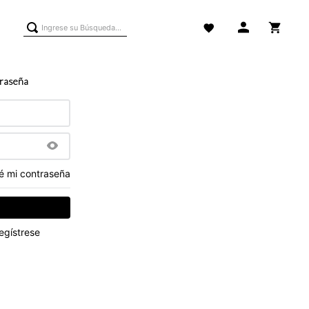
Ingrese su Búsqueda...
traseña
é mi contraseña
egístrese