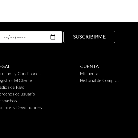
SUSCRIBIRME
EGAL
CUENTA
érminos y Condiciones
Mi cuenta
gistro del Cliente
Historial de Compras
edios de Pago
erechos de usuario
espachos
ambios y Devoluciones